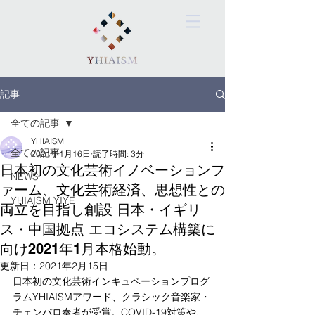
記事
全ての記事
YHIAISM
全ての記事
2021年1月16日
読了時間: 3分
日本初の文化芸術イノベーションフ
NEWS
ァーム、文化芸術経済、思想性との
YHIAISM YIYE
両立を目指し創設 日本・イギリ
ス・中国拠点 エコシステム構築に
向け2021年1月本格始動。
更新日：
2021年2月15日
日本初の文化芸術インキュベーションプログ
ラムYHIAISMアワード、クラシック音楽家・
チェンバロ奏者が受賞。COVID-19対策や、