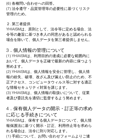
(6) 各種問い合わせへの回答。
(7) 法令遵守・品質管理等の必要性に基づくリスク
管理のため。
２. 第三者提供
YHIAISMは、原則として、法令等に定める場合、法
令等の趣旨に基づき本人の同意があると認められる
場合を除いて、個人データを第三者提供しません。
3．個人情報の管理について
(1) YHIAISMは、利用目的の達成に必要な範囲内に
おいて、個人データを正確で最新の内容に保つよう
努めます。
(2) YHIAISMは、個人情報を安全に管理し、個人情
報の紛失、破壊、改ざん及び漏えい防止のため、不
正アクセス、コンピュータウィルス等に対する適正
な情報セキュリティ対策を講じます。
(3) YHIAISMは、個人情報の取扱いについて、従業
者及び委託先を適切に監督するよう努めます。
4．保有個人データの開示・訂正等の求め
に応じる手続きについて
YHIAISMは、保有する個人データについて、個人情
報保護法に基づく開示・訂正、利用停止等を求めら
れる場合は、法令に則り対応します。
(1) 手続について、お問い合わせフォームよりご連