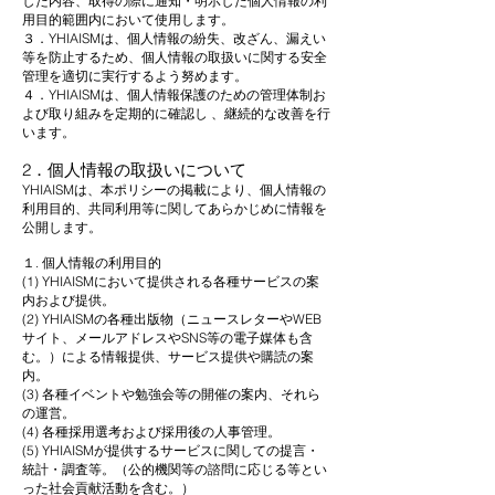
した内容、取得の際に通知・明示した個人情報の利
用目的範囲内において使用します。
３．YHIAISMは、個人情報の紛失、改ざん、漏えい
等を防止するため、個人情報の取扱いに関する安全
管理を適切に実行するよう努めます。
４．YHIAISMは、個人情報保護のための管理体制お
よび取り組みを定期的に確認し 、継続的な改善を行
います。
2．個人情報の取扱いについて
YHIAISMは、本ポリシーの掲載により、個人情報の
利用目的、共同利用等に関してあらかじめに情報を
公開します。
１. 個人情報の利用目的
(1) YHIAISMにおいて提供される各種サービスの案
内および提供。
(2) YHIAISMの各種出版物（ニュースレターやWEB
サイト、メールアドレスやSNS等の電子媒体も含
む。）による情報提供、サービス提供や購読の案
内。
(3) 各種イベントや勉強会等の開催の案内、それら
の運営。
(4) 各種採用選考および採用後の人事管理。
(5) YHIAISMが提供するサービスに関しての提言・
統計・調査等。（公的機関等の諮問に応じる等とい
った社会貢献活動を含む。）