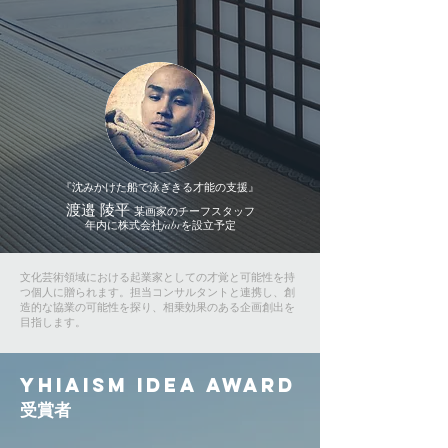
『沈みかけた船で泳ぎきる才能の支援』
渡邉 陵平
某画家のチーフスタッフ
年内に株式会社jabrを設立予定
文化芸術領域における起業家としての才覚と可能性を持
つ個人に贈られます。担当コンサルタントと連携し、創
造的な協業の可能性を探り、相乗効果のある企画創出を
目指します。
YHIAISM IDEA AWARD
受賞者