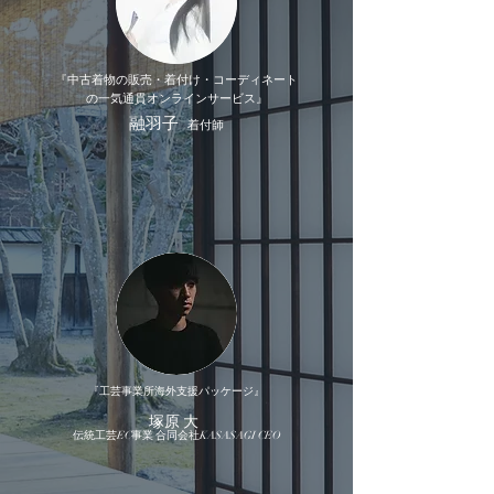
『中古着物の販売・着付け・コーディネート
の一気通貫オンラインサービス』
融羽子
着付師
『工芸事業所海外支援パッケージ』
塚原 大
伝統工芸EC事業 合同会社KASASAGI CEO