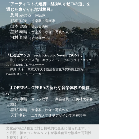
『アーティストの連携「結(ゆい) ゼロの道」を
通じた東かがわ地域振興』
及川 みのる
陶芸家
谷本 麻実
打楽器・音楽家
山本 史織
舞台美術家
星野 泰晴
音楽家 映像・写真作家
​ 河村 直樹
メンター
『社会派マンガ Social Graphic Novels（SGN）』
井川 アティアス 翔
キブツィーム・カレッジ（イスラエ
ル） Bavuahプロデューサー
戸澤 典子
東京大学大学院総合文化研究科博士課程
Bavuah ストーリーメーカー
『J-OPERA – OPERAの新たな音楽体験の提供
-』
中島 康晴
オペラ歌手 二期会会員 桜美林大学客
員講師
星野 泰晴
音楽家 映像・写真作家
天野桃花
工学院大学建築デザイン学科在籍中
文化芸術経済創造に対し挑戦的な企画に贈られます。1
ヶ月間、担当コンサルタントが事業創造や協業の可能性
を模索します。