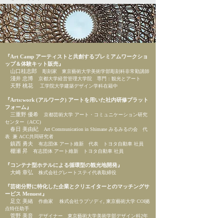
『Art Camp アーティストと共創するプレミアムワークショ
ップ＆体験キット販売』
山口桂志郎
彫刻家 東京藝術大学美術学部彫刻科非常勤講師
淺井 忠博
京都大学経営管理大学院 専門：観光とアート
天野 桃花
工学院大学建築デザイン学科在籍中
『Arts:work (アルワーク) アートを用いた社内研修プラット
フォーム』
三重野 優希
京都芸術大学 アート・コミュニケーション研究
センター（ACC)
春日 美由紀
Art Communication in Shimane みるみるの会 代
表 兼 ACC共同研究者
鎮西 勇夫
有志団体 アート維新 代表 トヨタ自動車 社員
棚瀬 昇
有志団体 アート維新 トヨタ自動車 社員
『コンテナ型ホテルによる循環型の観光地開発』
大崎 章弘
株式会社グレートステイ代表取締役
『芸術分野に特化した企業とクリエイターとのマッチングサ
ービス Menuest』
足立 美緒
作曲家 株式会社ラプソディ, 東京藝術大学 COI拠
点特任助手
菅野 美音
デザイナー 東京藝術大学美術学部デザイン科2年