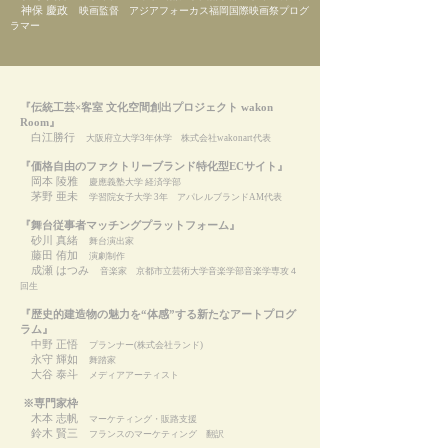
神保 慶政
映画監督 アジアフォーカス福岡国際映画祭プログ
ラマー
『伝統工芸×客室 文化空間創出プロジェクト wakon
Room』
白江勝行
大阪府立大学3年休学 株式会社wakonart代表
『価格自由のファクトリーブランド特化型ECサイト』
岡本 陵雅
慶應義塾大学 経済学部
茅野 亜未
学習院女子大学 3年 アパレルブランドAM代表
『舞台従事者マッチングプラットフォーム』
砂川 真緒
舞台演出家
藤田 侑加
演劇制作
成瀬 はつみ
音楽家 京都市立芸術大学音楽学部音楽学専攻４
回生
『歴史的建造物の魅力を“体感”する新たなアートプログ
ラム』
中野 正悟
プランナー(株式会社ランド)
永守 輝如
舞踏家
大谷 泰斗
メディアアーティスト
※専門家枠
木本 志帆
マーケティング・販路支援
鈴木 賢三
フランスのマーケティング 翻訳