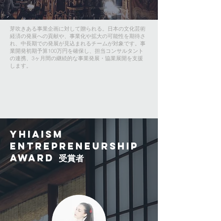
芽吹きある事業企画に対して贈られる。日本の文化芸術
経済の発展への貢献や、事業化や拡大の可能性を期待さ
れ、中長期での発展が見込まれるチームが対象です。事
業開発初期予算100万円を確保し、担当コンサルタント
の連携、3ヶ月間の継続的な事業発展・協業展開を支援
します。
YHIAISM
ENTREPRENEURSHIP
AWARD 受賞者