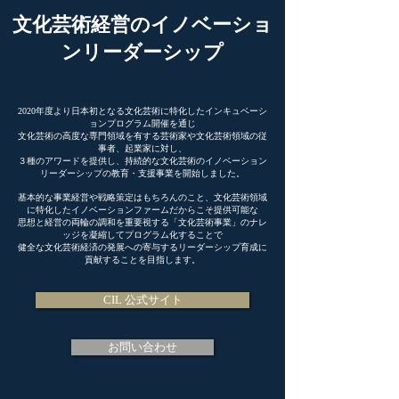
文化芸術経営のイノベーショ
ンリーダーシップ
2020年度より日本初となる文化芸術に特化したインキュベーシ
ョンプログラム開催を通じ
文化芸術の高度な専門領域を有する芸術家や文化芸術領域の従
事者、起業家に対し、
３種のアワードを提供し、持続的な文化芸術のイノベーション
リーダーシップの教育・支援事業を開始しました。
基本的な事業経営や戦略策定はもちろんのこと、文化芸術領域
に特化したイノベーションファームだからこそ提供可能な
思想と経営の両輪の調和を重要視する「文化芸術事業」のナレ
ッジを凝縮してプログラム化することで
​健全な文化芸術経済の発展への寄与するリーダーシップ育成に
貢献することを目指します。
CIL 公式サイト
お問い合わせ