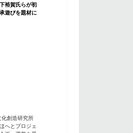
下裕賀氏らが初
承遊びを題材に
文化創造研究所
ほへとプロジェ