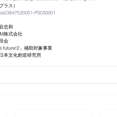
プラス）
detail/3647530001-P0030001
谷忠和
SM株式会社
田会
he future!2」補助対象事業
日本文化創造研究所