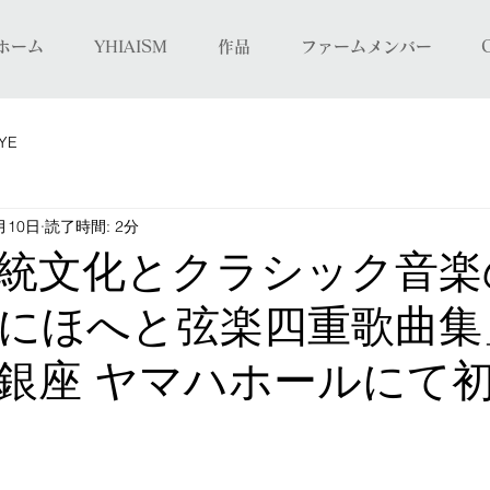
ホーム
YHIAISM
作品
ファームメンバー
IYE
月10日
読了時間: 2分
統文化とクラシック音楽
にほへと弦楽四重歌曲集
日) 銀座 ヤマハホールにて