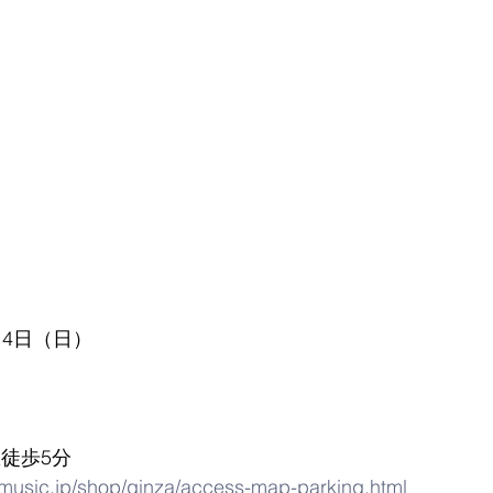
14日（日）
徒歩5分
music.jp/shop/ginza/access-map-parking.html