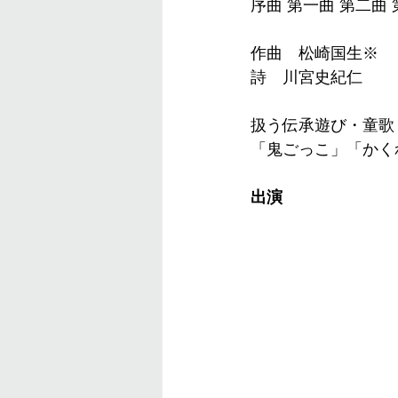
序曲 第一曲 第二曲
作曲　松崎国生※
詩　川宮史紀仁
​扱う伝承遊び・童歌
「鬼ごっこ」「かく
出演