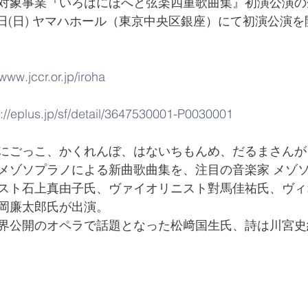
対象事業『いろはにほへと弦楽四重歌曲集』初演公演の
14日(日) ヤマハホール（東京中央区銀座）にて初演公演
/www.jccr.or.jp/iroha
s://eplus.jp/sf/detail/3647530001-P0030001
にごっこ、かくれんぼ、はないちもんめ、だるまさんが
メゾソプラノによる新曲歌曲集を、注目の音楽家 メゾ
スト石上真由子氏、ヴァイオリニスト對馬佳祐氏、ヴィ
岡廉太郎氏が出演。
界公開のオペラで話題となった松﨑国生氏、詩は川宮史